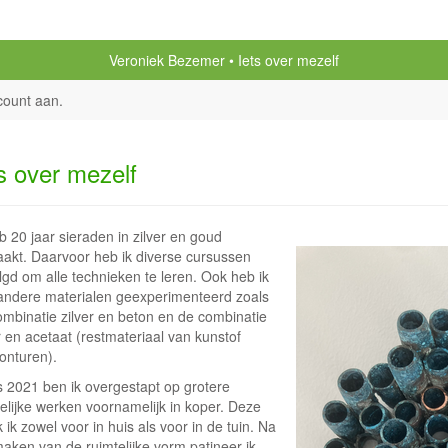
Veroniek Bezemer
Iets over mezelf
count aan
.
s over mezelf
b 20 jaar sieraden in zilver en goud
akt. Daarvoor heb ik diverse cursussen
lgd om alle technieken te leren. Ook heb ik
andere materialen geexperimenteerd zoals
ombinatie zilver en beton en de combinatie
r en acetaat (restmateriaal van kunstof
onturen).
s 2021 ben ik overgestapt op grotere
elijke werken voornamelijk in koper. Deze
ik zowel voor in huis als voor in de tuin. Na
aken van de ruimtelijke vorm patineer ik