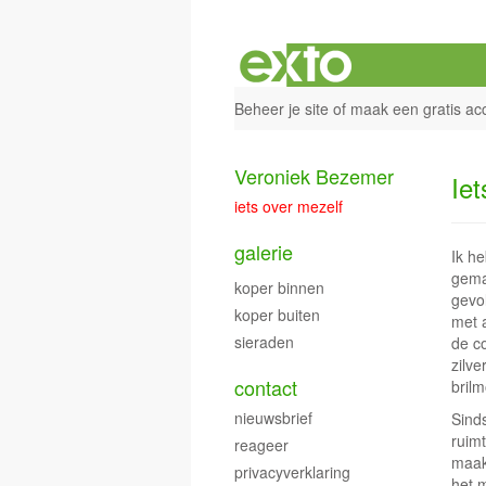
Beheer je site
of
maak een gratis ac
Veroniek Bezemer
Iet
iets over mezelf
galerie
Ik he
gema
koper binnen
gevo
koper buiten
met 
sieraden
de c
zilve
contact
brilm
nieuwsbrief
Sind
ruimt
reageer
maak 
privacyverklaring
het m