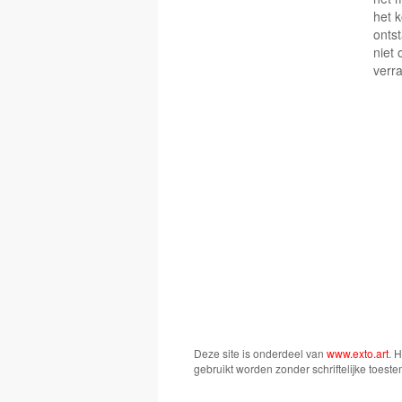
het 
ontst
niet 
verra
Deze site is onderdeel van
www.exto.art
. 
gebruikt worden zonder schriftelijke toest